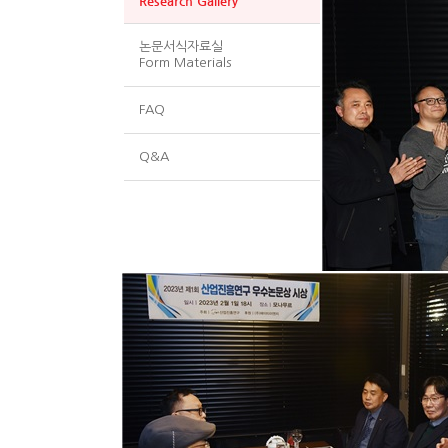
Research Gallery
논문서식자료실
Form Materials
FAQ
Q&A