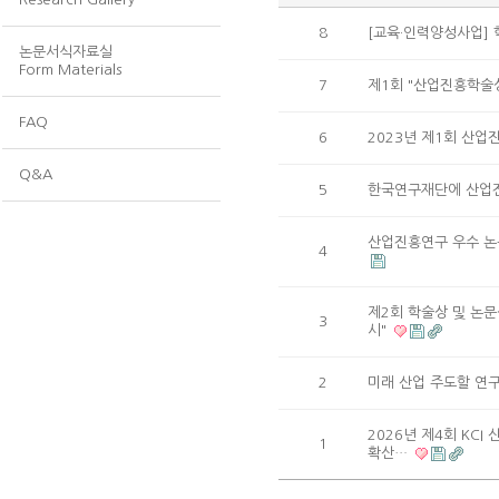
8
[교육·인력양성사업] 
논문서식자료실
Form Materials
7
제1회 "산업진흥학술상
FAQ
6
2023년 제1회 산
Q&A
5
한국연구재단에 산업
산업진흥연구 우수 논문상 
4
제2회 학술상 및 논문
3
시"
2
미래 산업 주도할 연구
2026년 제4회 KC
1
확산…