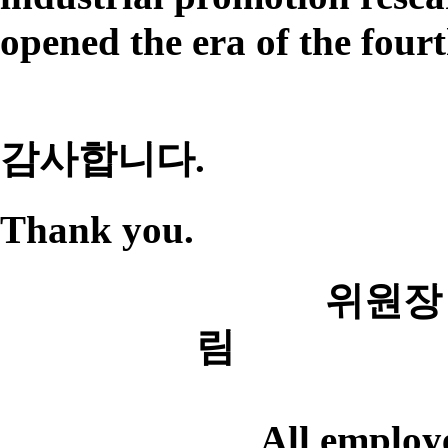
opened the era of the fourt
감사합니다.
Thank you.​
위원장
림
All employe