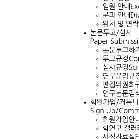
임원 안내
Ex
분과 안내
Di
위치 및 연
논문투고/심사
Paper Submiss
논문투고하
투고규정
Con
심사규정
Scr
연구윤리규
편집위원회
연구논문검
회원가입/커뮤
Sign Up/Comm
회원가입안
학연구 갤러
서식자료실
F